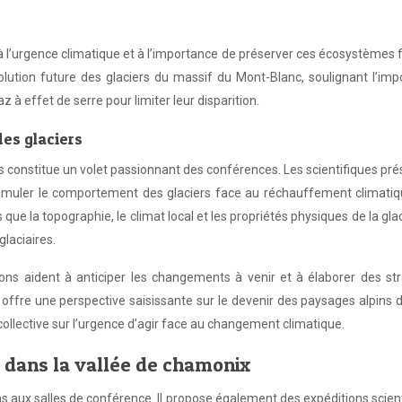
c à l’urgence climatique et à l’importance de préserver ces écosystèmes f
volution future des glaciers du massif du Mont-Blanc, soulignant l’im
 à effet de serre pour limiter leur disparition.
es glaciers
s constitue un volet passionnant des conférences. Les scientifiques pr
r simuler le comportement des glaciers face au réchauffement climati
ue la topographie, le climat local et les propriétés physiques de la gla
glaciaires.
ns aident à anticiper les changements à venir et à élaborer des str
 offre une perspective saisissante sur le devenir des paysages alpins 
collective sur l’urgence d’agir face au changement climatique.
s dans la vallée de chamonix
s aux salles de conférence. Il propose également des expéditions scien