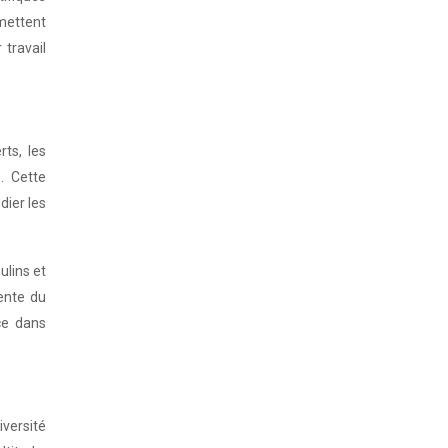
rmettent
travail
ts, les
. Cette
dier les
ulins et
ente du
ce dans
iversité