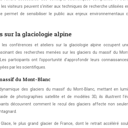
, les visiteurs peuvent s’initier aux techniques de recherche utilisées 
 permet de sensibiliser le public aux enjeux environnementaux c
s sur la glaciologie alpine
es conférences et ateliers sur la glaciologie alpine occupent un
ascinant des recherches menées sur les glaciers du massif du Mont
Les participants ont l’opportunité d’approfondir leurs connaissances
ées par les scientifiques.
 massif du Mont-Blanc
a dynamique des glaciers du massif du Mont-Blanc, mettant en lumi
de de photographies satellite et de modèles 3D, ils illustrent l’év
ipants découvrent comment le recul des glaciers affecte non seule
ntagnard.
Glace, le plus grand glacier de France, dont le retrait accéléré sou