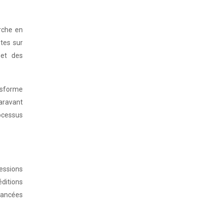
rche en
tes sur
 et des
ansforme
aravant
ocessus
sessions
éditions
vancées