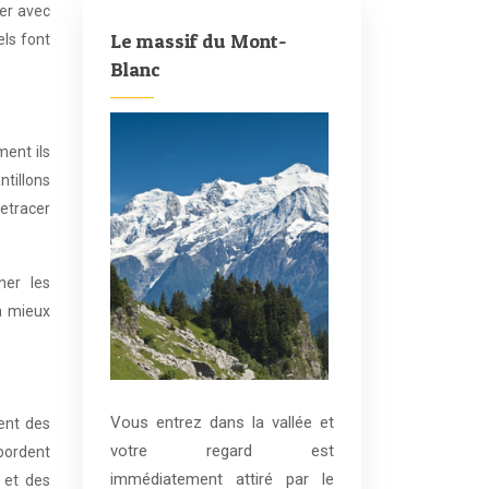
er avec
Le massif du Mont-
els font
Blanc
ment ils
tillons
retracer
ner les
à mieux
Vous entrez dans la vallée et
ent des
votre regard est
bordent
immédiatement attiré par le
 et des