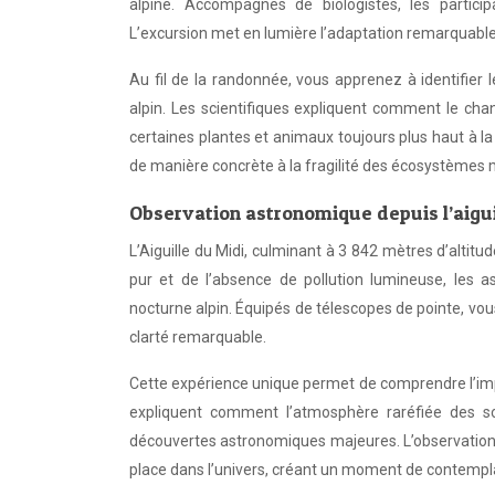
alpine. Accompagnés de biologistes, les partici
L’excursion met en lumière l’adaptation remarquable
Au fil de la randonnée, vous apprenez à identifier
alpin. Les scientifiques expliquent comment le cha
certaines plantes et animaux toujours plus haut à la
de manière concrète à la fragilité des écosystèmes 
Observation astronomique depuis l’aigui
L’Aiguille du Midi, culminant à 3 842 mètres d’altitud
pur et de l’absence de pollution lumineuse, les a
nocturne alpin. Équipés de télescopes de pointe, vous
clarté remarquable.
Cette expérience unique permet de comprendre l’impo
expliquent comment l’atmosphère raréfiée des som
découvertes astronomiques majeures. L’observation d
place dans l’univers, créant un moment de contemplat