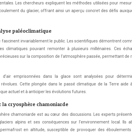
ntales. Les chercheurs expliquent les méthodes utilisées pour mesur
écoulement du glacier, offrant ainsi un aperçu concret des défis auxqu
alyse paléoclimatique
re fascinent invariablement le public. Les scientifiques démontrent com
ves climatiques pouvant remonter à plusieurs millénaires. Ces échan
précieuses sur la composition de l’atmosphère passée, permettant de 
s d’air emprisonnées dans la glace sont analysées pour détermi
 révolues. Cette plongée dans le passé climatique de la Terre aide 
 actuel et à anticiper les évolutions futures.
r la cryosphère chamoniarde
sphère chamoniarde est au cœur des discussions. Les experts présent
aciers alpins et ses conséquences sur l’environnement local. Ils a
du permafrost en altitude, susceptible de provoquer des éboulements