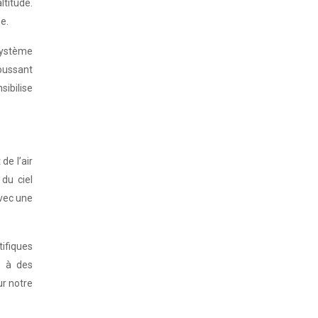
titude.
e.
système
poussant
sibilise
de l’air
du ciel
avec une
tifiques
e à des
ur notre