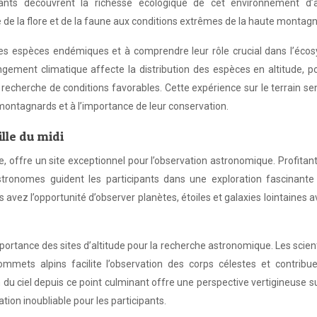
pants découvrent la richesse écologique de cet environnement d’al
 de la flore et de la faune aux conditions extrêmes de la haute montagn
 les espèces endémiques et à comprendre leur rôle crucial dans l’éco
ngement climatique affecte la distribution des espèces en altitude, 
 recherche de conditions favorables. Cette expérience sur le terrain sen
montagnards et à l’importance de leur conservation.
lle du midi
e, offre un site exceptionnel pour l’observation astronomique. Profitant 
stronomes guident les participants dans une exploration fascinante 
 avez l’opportunité d’observer planètes, étoiles et galaxies lointaines 
rtance des sites d’altitude pour la recherche astronomique. Les scien
mets alpins facilite l’observation des corps célestes et contribu
u ciel depuis ce point culminant offre une perspective vertigineuse s
ion inoubliable pour les participants.