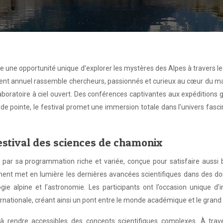
e une opportunité unique d’explorer les mystères des Alpes à travers l
ment annuel rassemble chercheurs, passionnés et curieux au cœur du m
aboratoire à ciel ouvert. Des conférences captivantes aux expéditions 
e pointe, le festival promet une immersion totale dans l’univers fasc
estival des sciences de chamonix
par sa programmation riche et variée, conçue pour satisfaire aussi b
ment met en lumière les dernières avancées scientifiques dans des d
logie alpine et l’astronomie. Les participants ont l’occasion unique d’i
ationale, créant ainsi un pont entre le monde académique et le grand 
é à rendre accessibles des concepts scientifiques complexes. À trav