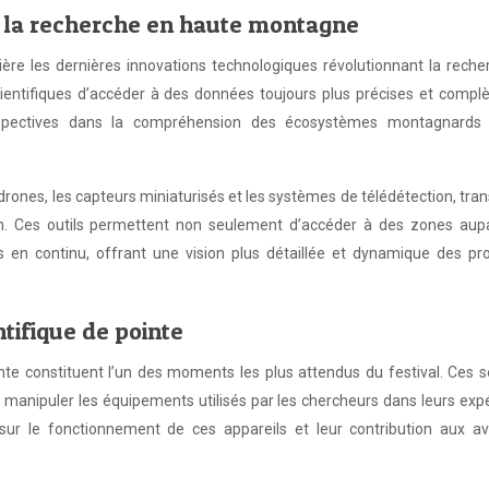
 la recherche en haute montagne
re les dernières innovations technologiques révolutionnant la reche
ntifiques d’accéder à des données toujours plus précises et complè
erspectives dans la compréhension des écosystèmes montagnards
es drones, les capteurs miniaturisés et les systèmes de télédétection, tr
in. Ces outils permettent non seulement d’accéder à des zones aup
s en continu, offrant une vision plus détaillée et dynamique des pr
tifique de pointe
nte constituent l’un des moments les plus attendus du festival. Ces 
e manipuler les équipements utilisés par les chercheurs dans leurs exp
s sur le fonctionnement de ces appareils et leur contribution aux a