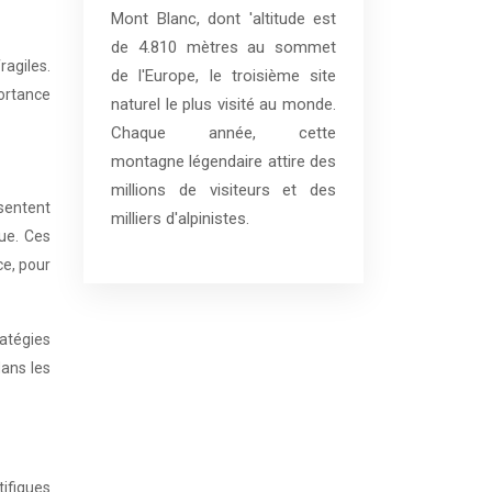
Mont Blanc, dont 'altitude est
de 4.810 mètres au sommet
ragiles.
de l'Europe, le troisième site
portance
naturel le plus visité au monde.
Chaque année, cette
montagne légendaire attire des
millions de visiteurs et des
ésentent
milliers d'alpinistes.
que. Ces
ce, pour
atégies
dans les
tifiques