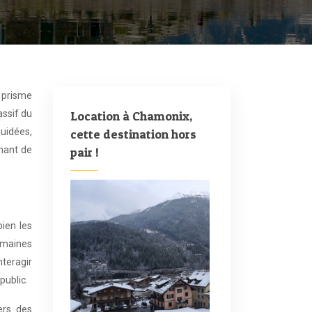
e prisme
assif du
Location à Chamonix,
guidées,
cette destination hors
inant de
pair !
ien les
omaines
nteragir
public.
ers des