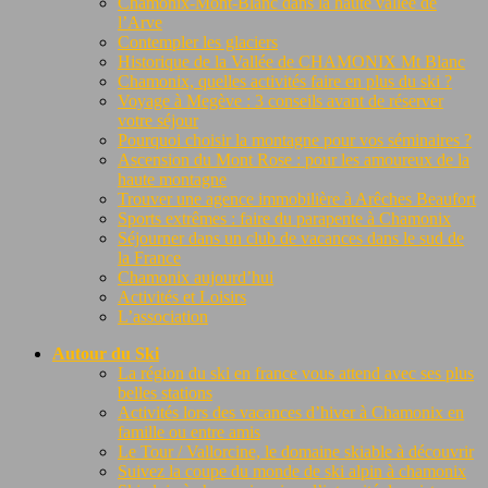
Chamonix-Mont-Blanc dans la haute vallée de
l’Arve
Contempler les glaciers
Historique de la Vallée de CHAMONIX Mt Blanc
Chamonix, quelles activités faire en plus du ski ?
Voyage à Megève : 3 conseils avant de réserver
votre séjour
Pourquoi choisir la montagne pour vos séminaires ?
Ascension du Mont Rose : pour les amoureux de la
haute montagne
Trouver une agence immobilière à Arêches Beaufort
Sports extrêmes : faire du parapente à Chamonix
Séjourner dans un club de vacances dans le sud de
la France
Chamonix aujourd’hui
Activités et Loisirs
L’association
Autour du Ski
La région du ski en france vous attend avec ses plus
belles stations
Activités lors des vacances d’hiver à Chamonix en
famille ou entre amis
Le Tour / Vallorcine, le domaine skiable à découvrir
Suivez la coupe du monde de ski alpin à chamonix