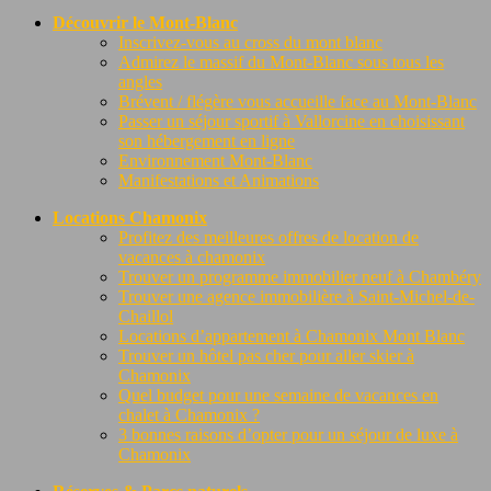
Découvrir le Mont-Blanc
Inscrivez-vous au cross du mont blanc
Admirez le massif du Mont-Blanc sous tous les
angles
Brévent / flégère vous accueille face au Mont-Blanc
Passer un séjour sportif à Vallorcine en choisissant
son hébergement en ligne
Environnement Mont-Blanc
Manifestations et Animations
Locations Chamonix
Profitez des meilleures offres de location de
vacances à chamonix
Trouver un programme immobilier neuf à Chambéry
Trouver une agence immobilière à Saint-Michel-de-
Chaillol
Locations d’appartement à Chamonix Mont Blanc
Trouver un hôtel pas cher pour aller skier à
Chamonix
Quel budget pour une semaine de vacances en
chalet à Chamonix ?
3 bonnes raisons d’opter pour un séjour de luxe à
Chamonix