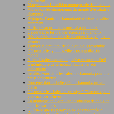
pleinement
Plongez dans la tradition montagnarde de chamonix
Vibrez lors du championnat du monde d’escalade à
chamonix
Rejoignez l’amicale chamoniarde et vivez la vallée
autrement
Participez au printemps musical à chamonix
Découvrez le festival des sciences à chamonix
Réservez les meilleures destinations de voyage sans
attendre
Trouvez le circuit touristique qui vous ressemble
Découvrez les grandes villes cosmopolites du
monde
Partez à la découverte de genève en un clin d’œil
L’architecture de chamonix fascine par son
authenticité
Installez-vous dans les cafés de chamonix pour une
pause chaleureuse
Promener dans la belle cité de chamonix, un vrai
plaisir
Découvrez les chalets de prestige à Chamonix pour
vos vacances d’hiver
La montagne en hiver : une destination de choix en
pour les vacances
Qu’est-ce que les peaux en ski de randonnée ?