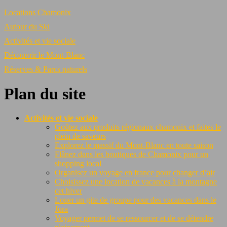
Locations Chamonix
Autour du Ski
Activités et vie sociale
Découvrir le Mont-Blanc
Réserves & Parcs naturels
Plan du site
Activités et vie sociale
Goûtez aux produits régionaux chamonix et faites le
plein de saveurs
Explorez le massif du Mont-Blanc en toute saison
Flânez dans les boutiques de Chamonix pour un
shopping local
Organisez un voyage en france pour changer d’air
Choisissez une location de vacances à la montagne
cet hiver
Louer un gite de groupe pour des vacances dans le
Jura
Voyager permet de se ressourcer et de se détendre