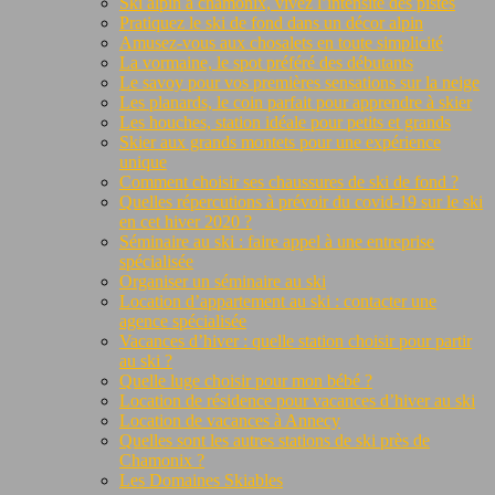
Ski alpin à chamonix, vivez l’intensité des pistes
Pratiquez le ski de fond dans un décor alpin
Amusez-vous aux chosalets en toute simplicité
La vormaine, le spot préféré des débutants
Le savoy pour vos premières sensations sur la neige
Les planards, le coin parfait pour apprendre à skier
Les houches, station idéale pour petits et grands
Skier aux grands montets pour une expérience
unique
Comment choisir ses chaussures de ski de fond ?
Quelles répercutions à prévoir du covid-19 sur le ski
en cet hiver 2020 ?
Séminaire au ski : faire appel à une entreprise
spécialisée
Organiser un séminaire au ski
Location d’appartement au ski : contacter une
agence spécialisée
Vacances d’hiver : quelle station choisir pour partir
au ski ?
Quelle luge choisir pour mon bébé ?
Location de résidence pour vacances d’hiver au ski
Location de vacances à Annecy
Quelles sont les autres stations de ski près de
Chamonix ?
Les Domaines Skiables