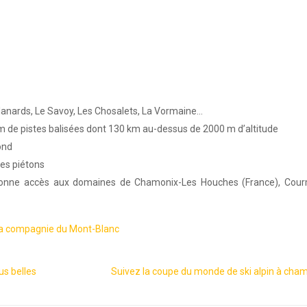
Planards, Le Savoy, Les Chosalets, La Vormaine…
3 km de pistes balisées dont 130 km au-dessus de 2000 m d’altitude
ond
les piétons
» donne accès aux domaines de Chamonix-Les Houches (France), Cou
 la compagnie du Mont-Blanc
us belles
Suivez la coupe du monde de ski alpin à cha