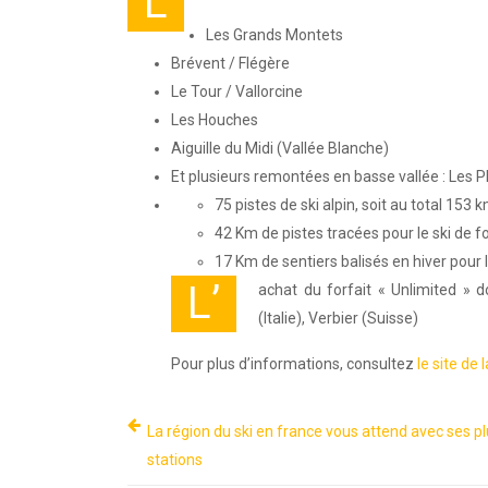
L
Les Grands Montets
Brévent / Flégère
Le Tour / Vallorcine
Les Houches
Aiguille du Midi (Vallée Blanche)
Et plusieurs remontées en basse vallée : Les 
75 pistes de ski alpin, soit au total 15
42 Km de pistes tracées pour le ski de f
17 Km de sentiers balisés en hiver pour 
L’
achat du forfait « Unlimited 
(Italie), Verbier (Suisse)
Pour plus d’informations, consultez
le site de
La région du ski en france vous attend avec ses pl
stations