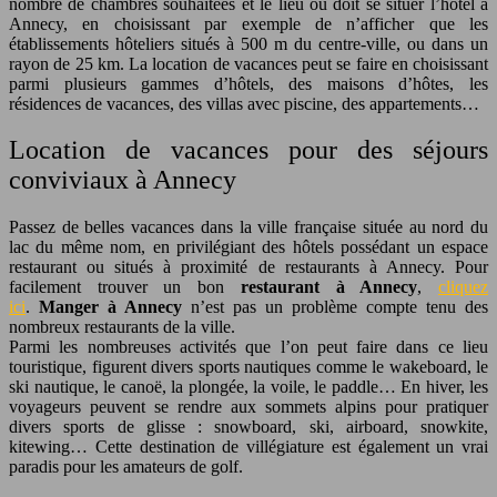
nombre de chambres souhaitées et le lieu où doit se situer l’hôtel à
Annecy, en choisissant par exemple de n’afficher que les
établissements hôteliers situés à 500 m du centre-ville, ou dans un
rayon de 25 km. La location de vacances peut se faire en choisissant
parmi plusieurs gammes d’hôtels, des maisons d’hôtes, les
résidences de vacances, des villas avec piscine, des appartements…
Location de vacances pour des séjours
conviviaux à Annecy
Passez de belles vacances dans la ville française située au nord du
lac du même nom, en privilégiant des hôtels possédant un espace
restaurant ou situés à proximité de restaurants à Annecy. Pour
facilement trouver un bon
restaurant à Annecy
,
cliquez
ici
.
Manger à Annecy
n’est pas un problème compte tenu des
nombreux restaurants de la ville.
Parmi les nombreuses activités que l’on peut faire dans ce lieu
touristique, figurent divers sports nautiques comme le wakeboard, le
ski nautique, le canoë, la plongée, la voile, le paddle… En hiver, les
voyageurs peuvent se rendre aux sommets alpins pour pratiquer
divers sports de glisse : snowboard, ski, airboard, snowkite,
kitewing… Cette destination de villégiature est également un vrai
paradis pour les amateurs de golf.